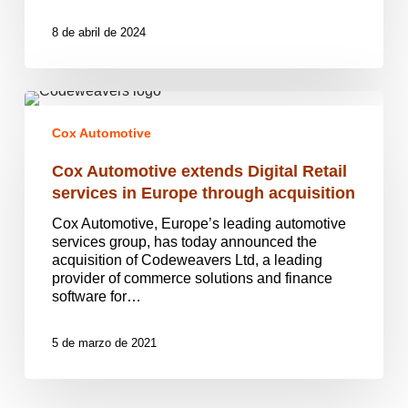
8 de abril de 2024
Cox
Automotive
Cox Automotive
extends
Digital
Cox Automotive extends Digital Retail
Retail
services
services in Europe through acquisition
in
Cox Automotive, Europe’s leading automotive
Europe
services group, has today announced the
through
acquisition of Codeweavers Ltd, a leading
acquisition
provider of commerce solutions and finance
software for…
5 de marzo de 2021