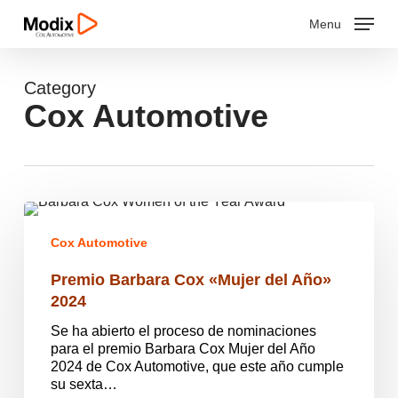
Skip
Menu
to
main
Close
content
Menu
Category
Cox Automotive
Premio
Barbara
Cox Automotive
Cox
«Mujer
Premio Barbara Cox «Mujer del Año»
del
Año»
2024
2024
Se ha abierto el proceso de nominaciones
para el premio Barbara Cox Mujer del Año
2024 de Cox Automotive, que este año cumple
su sexta…