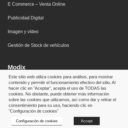
E Commerce – Venta Online
Publicidad Digital
Imagen y vídeo
Gestión de Stock de vehículos
Modix
Este sitio web utiliza cookies para análisis, para mostrar
contenido y permitir el funcionamiento efectivo del sitio. Al
Sobre nosotros
hacer clic en "Aceptar", acepta el uso de TODAS las
cookies. No obstante, puede obtener más información
Oportunidades de trabajo
sobre las cookies que utilizamos, así como dar y retirar el
consentimiento para su uso, haciendo clic en
Cox Automotive
"Configuración de cookies"
Configuración de cookies
Accept
Nuestros socios