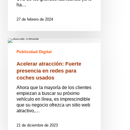
agencia
ha…
27 de febrero de 2024
Acelerar
atracción:
Publicidad Digital
Fuerte
presencia
Acelerar atracción: Fuerte
en
redes
presencia en redes para
para
coches usados
coches
usados
Ahora que la mayoría de los clientes
empiezan a buscar su próximo
vehículo en línea, es imprescindible
que su negocio ofrezca un sitio web
atractivo,…
21 de diciembre de 2023