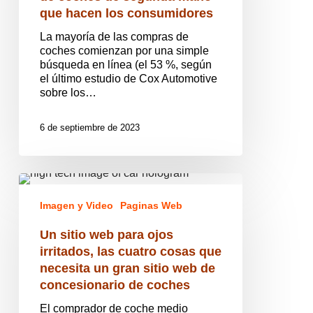
de
que hacen los consumidores
segunda
mano
La mayoría de las compras de
que
coches comienzan por una simple
hacen
búsqueda en línea (el 53 %, según
los
el último estudio de Cox Automotive
consumidores
sobre los…
6 de septiembre de 2023
Un
sitio
Imagen y Video
Paginas Web
web
para
Un sitio web para ojos
ojos
irritados,
irritados, las cuatro cosas que
las
necesita un gran sitio web de
cuatro
concesionario de coches
cosas
que
El comprador de coche medio