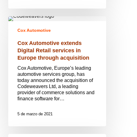
Cox
Automotive
Cox Automotive
extends
Digital
Cox Automotive extends
Retail
services
Digital Retail services in
in
Europe through acquisition
Europe
through
Cox Automotive, Europe’s leading
acquisition
automotive services group, has
today announced the acquisition of
Codeweavers Ltd, a leading
provider of commerce solutions and
finance software for…
5 de marzo de 2021
La