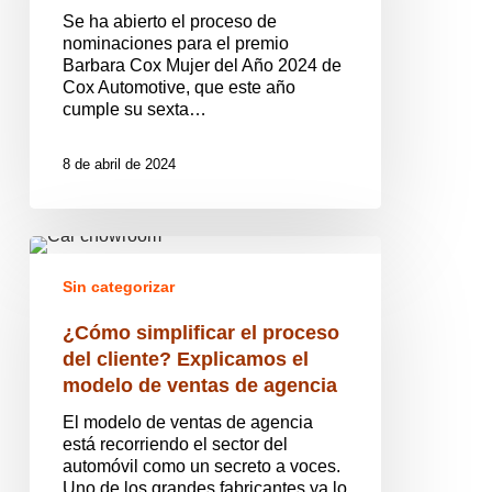
2024
Se ha abierto el proceso de
nominaciones para el premio
Barbara Cox Mujer del Año 2024 de
Cox Automotive, que este año
cumple su sexta…
8 de abril de 2024
¿Cómo
simplificar
Sin categorizar
el
proceso
¿Cómo simplificar el proceso
del
cliente?
del cliente? Explicamos el
Explicamos
modelo de ventas de agencia
el
modelo
El modelo de ventas de agencia
de
está recorriendo el sector del
ventas
automóvil como un secreto a voces.
de
Uno de los grandes fabricantes ya lo