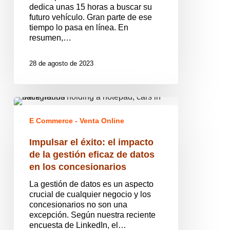
necesita
dedica unas 15 horas a buscar su
un
futuro vehículo. Gran parte de ese
gran
tiempo lo pasa en línea. En
sitio
resumen,…
web
de
28 de agosto de 2023
concesionario
de
coches
Impulsar
el
E Commerce - Venta Online
éxito:
el
Impulsar el éxito: el impacto
impacto
de
de la gestión eficaz de datos
la
en los concesionarios
gestión
eficaz
La gestión de datos es un aspecto
de
crucial de cualquier negocio y los
datos
concesionarios no son una
en
excepción. Según nuestra reciente
los
encuesta de LinkedIn, el…