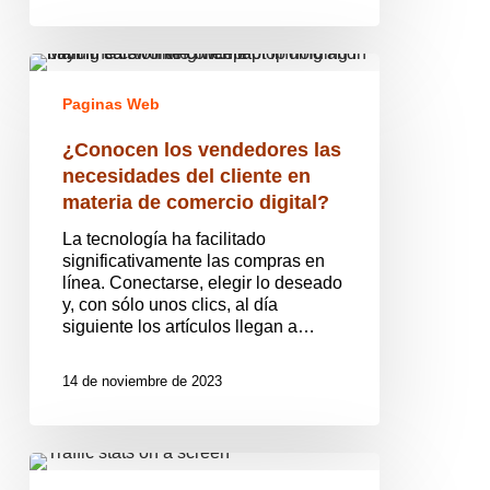
¿Conocen
los
Paginas Web
vendedores
las
¿Conocen los vendedores las
necesidades
del
necesidades del cliente en
cliente
materia de comercio digital?
en
materia
La tecnología ha facilitado
de
significativamente las compras en
comercio
línea. Conectarse, elegir lo deseado
digital?
y, con sólo unos clics, al día
siguiente los artículos llegan a…
14 de noviembre de 2023
Dirigir
el