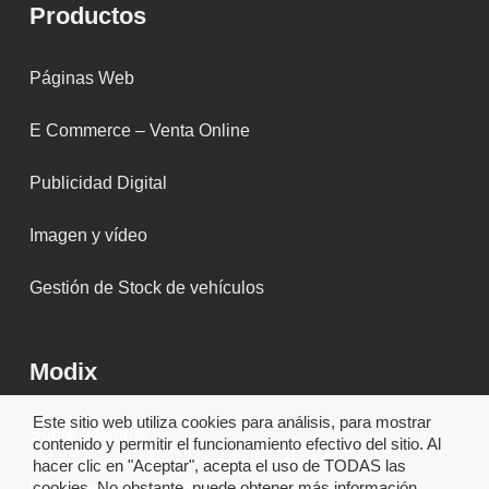
Productos
Páginas Web
E Commerce – Venta Online
Publicidad Digital
Imagen y vídeo
Gestión de Stock de vehículos
Modix
Este sitio web utiliza cookies para análisis, para mostrar
Sobre nosotros
contenido y permitir el funcionamiento efectivo del sitio. Al
hacer clic en "Aceptar", acepta el uso de TODAS las
Oportunidades de trabajo
cookies. No obstante, puede obtener más información