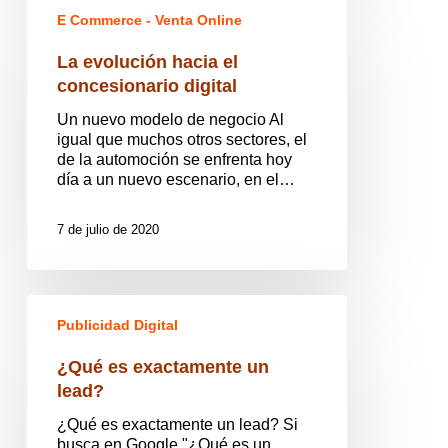
evolución
E Commerce - Venta Online
hacia
el
La evolución hacia el
concesionario
concesionario digital
digital
Un nuevo modelo de negocio Al
igual que muchos otros sectores, el
de la automoción se enfrenta hoy
día a un nuevo escenario, en el…
7 de julio de 2020
¿Qué
es
Publicidad Digital
exactamente
un
¿Qué es exactamente un
lead?
lead?
¿Qué es exactamente un lead? Si
busca en Google "¿Qué es un