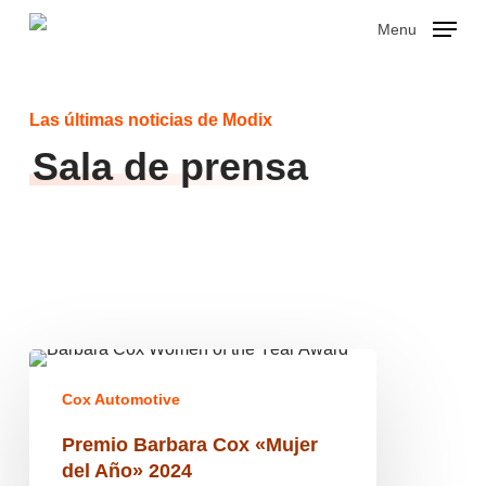
Skip
Menu
to
main
Close
content
Menu
Las últimas noticias de Modix
Sala de prensa
Premio
Barbara
Cox Automotive
Cox
«Mujer
Premio Barbara Cox «Mujer
del
Año»
del Año» 2024