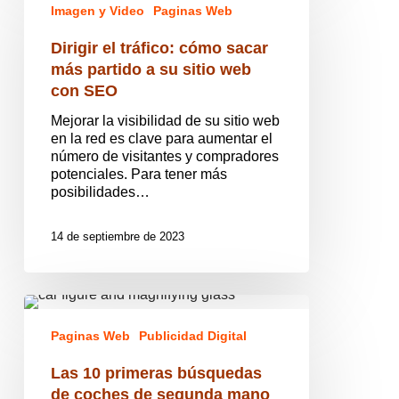
Imagen y Video
Paginas Web
tráfico:
cómo
Dirigir el tráfico: cómo sacar
sacar
más
más partido a su sitio web
partido
con SEO
a
su
Mejorar la visibilidad de su sitio web
sitio
en la red es clave para aumentar el
web
número de visitantes y compradores
con
potenciales. Para tener más
SEO
posibilidades…
14 de septiembre de 2023
Las
10
Paginas Web
Publicidad Digital
primeras
búsquedas
Las 10 primeras búsquedas
de
coches
de coches de segunda mano