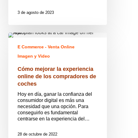
concesionarios
3 de agosto de 2023
Cómo
mejorar
E Commerce - Venta Online
la
experiencia
Imagen y Video
online
de
Cómo mejorar la experiencia
los
online de los compradores de
compradores
coches
de
coches
Hoy en día, ganar la confianza del
consumidor digital es más una
necesidad que una opción. Para
conseguirlo es fundamental
centrarse en la experiencia del…
28 de octubre de 2022