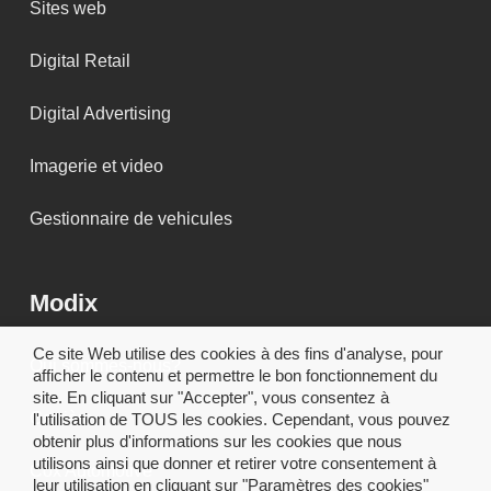
Sites web
Digital Retail
Digital Advertising
Imagerie et video
Gestionnaire de vehicules
Modix
Ce site Web utilise des cookies à des fins d'analyse, pour
Qui sommes-nous?
afficher le contenu et permettre le bon fonctionnement du
site. En cliquant sur "Accepter", vous consentez à
Carrière
l'utilisation de TOUS les cookies. Cependant, vous pouvez
obtenir plus d'informations sur les cookies que nous
utilisons ainsi que donner et retirer votre consentement à
Cox Automotive
leur utilisation en cliquant sur "Paramètres des cookies"