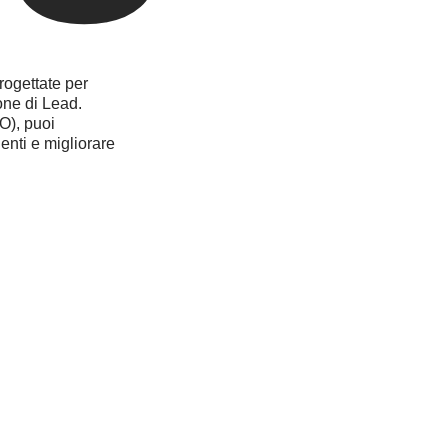
ogettate per
one di Lead.
EO), puoi
ienti e migliorare