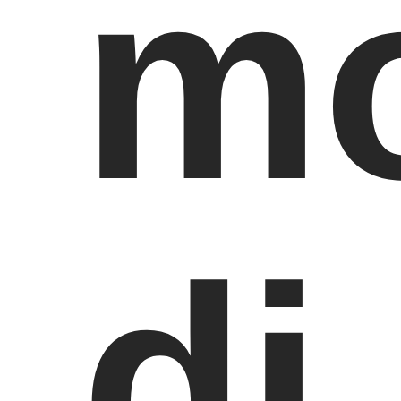
mo
di