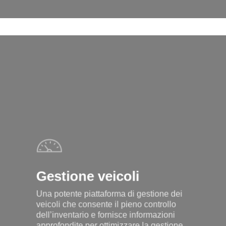
Learn
more
Gestione veicoli
Una potente piattaforma di gestione dei
veicoli che consente il pieno controllo
dell’inventario e fornisce informazioni
approfondite per ottimizzare la gestione