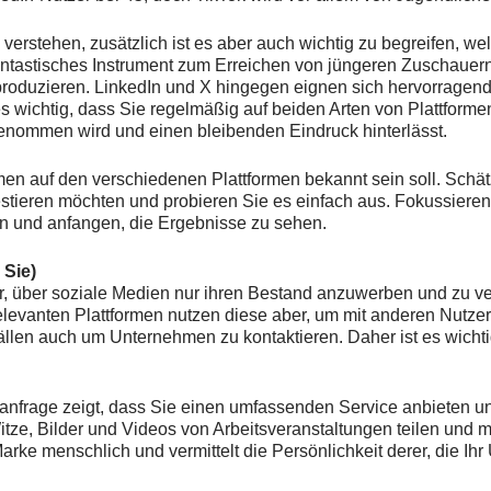
 verstehen, zusätzlich ist es aber auch wichtig zu begreifen, w
n fantastisches Instrument zum Erreichen von jüngeren Zuschaue
zu produzieren. LinkedIn und X hingegen eignen sich hervorrage
s wichtig, dass Sie regelmäßig auf beiden Arten von Plattformen 
enommen wird und einen bleibenden Eindruck hinterlässt.
en auf den verschiedenen Plattformen bekannt sein soll. Schätz
stieren möchten und probieren Sie es einfach aus. Fokussieren
en und anfangen, die Ergebnisse zu sehen.
 Sie)
 über soziale Medien nur ihren Bestand anzuwerben und zu ver
relevanten Plattformen nutzen diese aber, um mit anderen Nutzer
ällen auch um Unternehmen zu kontaktieren. Daher ist es wichtig
anfrage zeigt, dass Sie einen umfassenden Service anbieten und
Witze, Bilder und Videos von Arbeitsveranstaltungen teilen un
 Marke menschlich und vermittelt die Persönlichkeit derer, die 