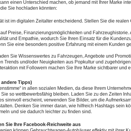
 kann einen Unterschied machen, ob jemand mit Ihrer Marke intera
, die Sie hochladen könnten:
tät ist im digitalen Zeitalter entscheidend. Stellen Sie die reale
 auf Preise, Finanzierungsmöglichkeiten und Fahrzeughistorie. 
lität und Empathie, wodurch Sie Ihren Einsatz für die Kundenzu
nn Sie eine besonders positive Erfahrung mit einem Kunden ge
aden Sie Wissenswertes zu Fahrzeugen, Angebote und Promot
len Trends und/oder Neuigkeiten aus Popkultur und zugehörigen
teraktion mit Followern machen Sie Ihre Marke sichtbarer und 
d andere Tipps)
enstimme“ in allen sozialen Medien, da diese Ihrem Unternehme
d Sie so wettbewerbsfähig bleiben. Laden Sie zu den Zeiten Inh
es sinnvoll erscheint, verwenden Sie Bilder, um die Aufmerks
alten. Denken Sie immer daran, wie hilfreich Hashtags sein kö
ln und sie dadurch leichter zu finden sind.
uen Sie Ihre Facebook-Reichweite aus
tegien können Gebrauchtwagen-Autohäuser effektiv mit ihrer Kun