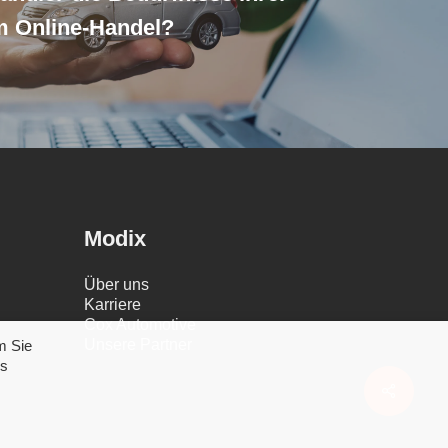
m Online-Handel?
Modix
Über uns
Karriere
Cox Automotive
Unsere Partner
m Sie
ns
Share