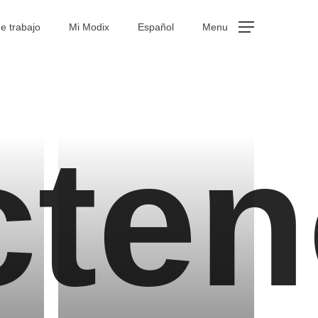
e trabajo
Mi Modix
Español
Menu
cte